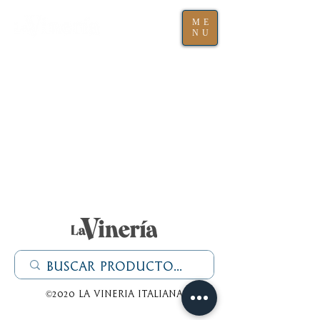
ME
NU
©2020 La Vineria italiana