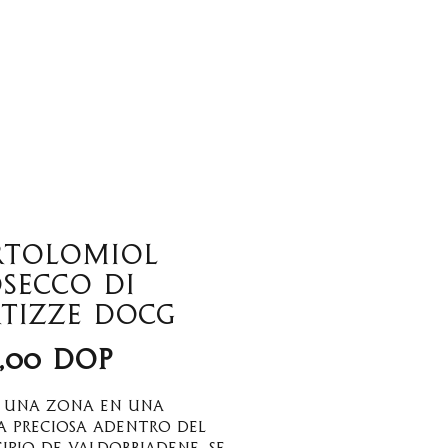
tros
Wine Club
rtolomiol
secco di
tizze DOCG
Precio
5,00 DOP
e una zona en una
a preciosa adentro del
ipio de Valdobbiadene. Se