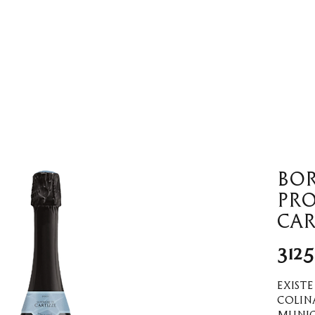
Tienda en Linea
Wine bar
Noso
Bo
Pro
Car
312
Exist
colin
munic