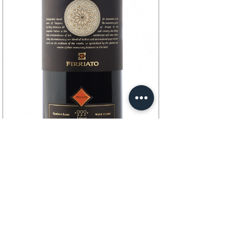
Firriato
Santagostino
Baglio Soria