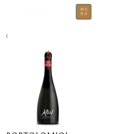
ME
NU