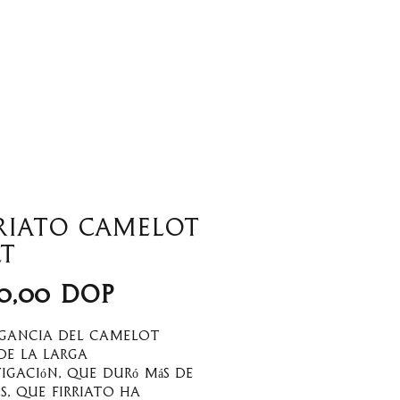
tros
Wine Club
riato Camelot
LT
Precio
0,00 DOP
egancia del Camelot
de la larga
tigación, que duró más de
s, que Firriato ha