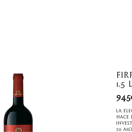
Tienda en Linea
Wine bar
Noso
Fir
1.5 
945
La el
nace 
inves
20 año