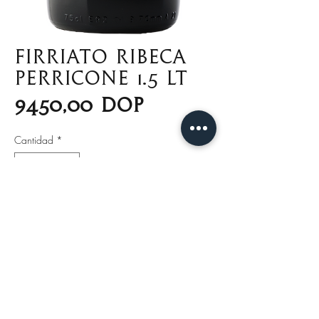
Firriato Ribeca
Perricone 1.5 LT
Precio
9450,00 DOP
Cantidad
*
Agregar al carrito
Ribeca es el resultado del
trabajo de varias décadas de
recuperación de la variedad de
uva reliquia Perricone, de la
que Firriato ha seleccionado