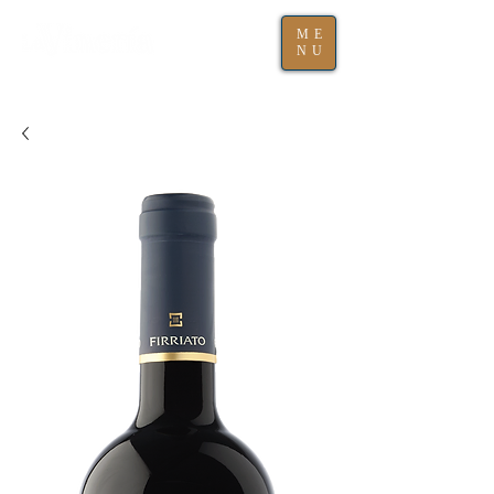
ME
NU