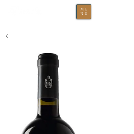
ME
NU