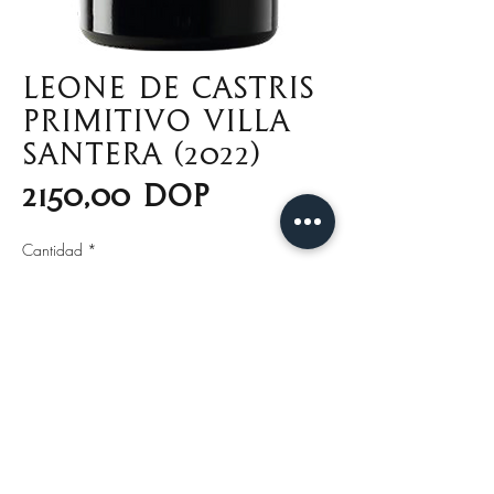
Leone De Castris
Primitivo Villa
Santera (2022)
Precio
2150,00 DOP
Cantidad
*
Agregar al carrito
A la vista tiene un color rojo
oscuro, casi violáceo. En nariz
revela un aroma rico en
notas frutales de ciruela y