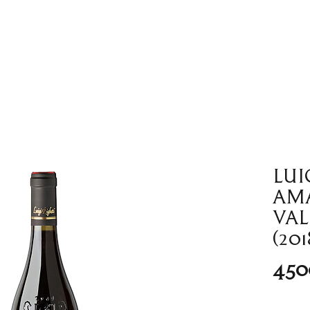
Tienda en Linea
Wine bar
Noso
Lui
Am
Val
(201
450