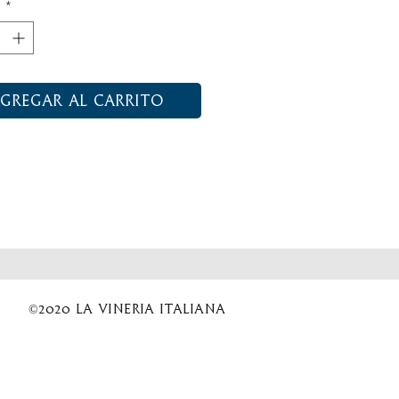
d
*
gregar al carrito
©2020 La Vineria italiana