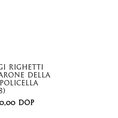
tros
Wine Club
gi Righetti
arone della
policella
8)
Precio
0,00 DOP