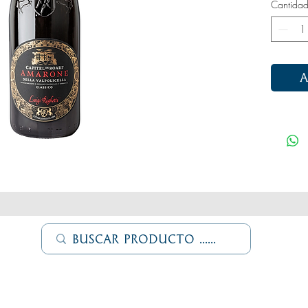
Cantida
A