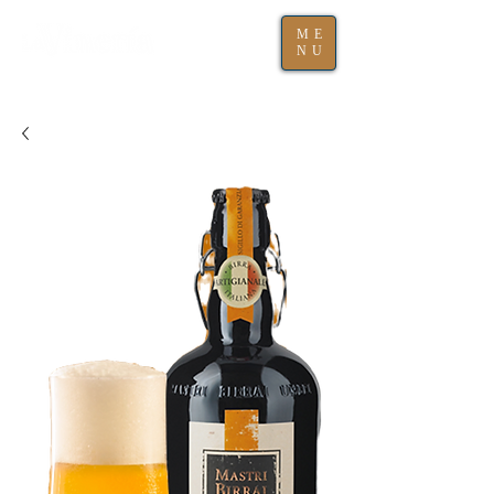
ME
NU