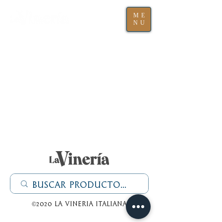
ME
NU
©2020 La Vineria italiana