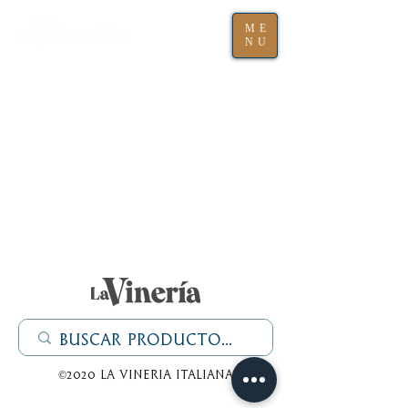
ME
NU
©2020 La Vineria italiana