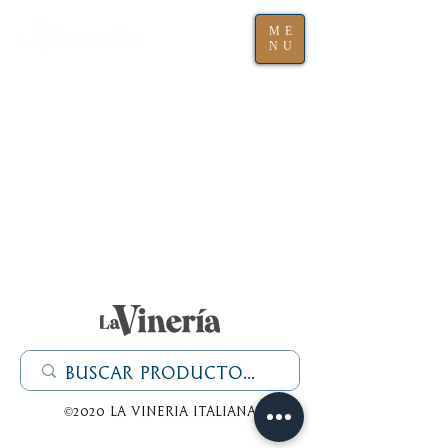
ME
NU
©2020 La Vineria italiana