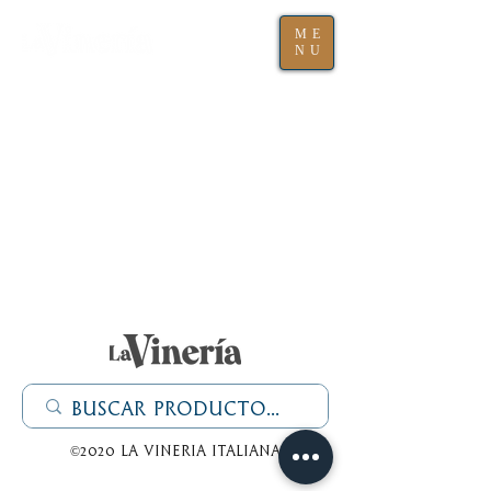
ME
NU
©2020 La Vineria italiana