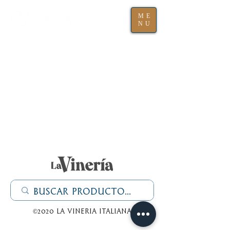
ME
NU
©2020 La Vineria italiana