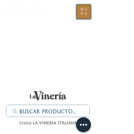
ME
NU
©2020 La Vineria italiana