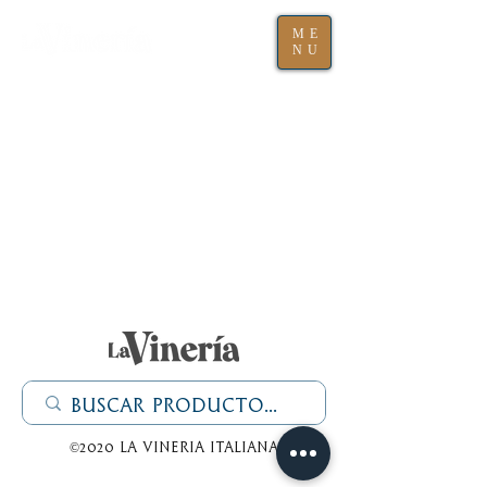
ME
NU
©2020 La Vineria italiana