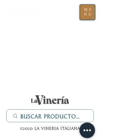
ME
NU
©2020 La Vineria italiana