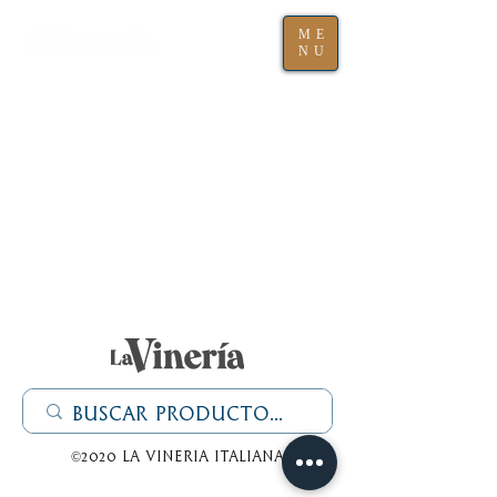
ME
NU
©2020 La Vineria italiana