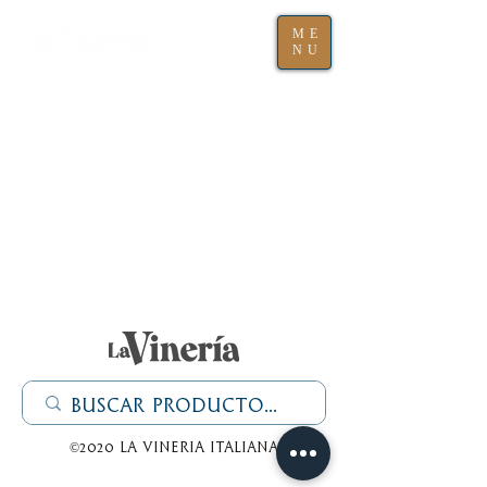
ME
NU
©2020 La Vineria italiana