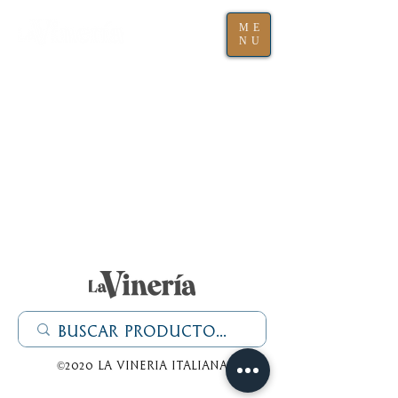
ME
NU
©2020 La Vineria italiana