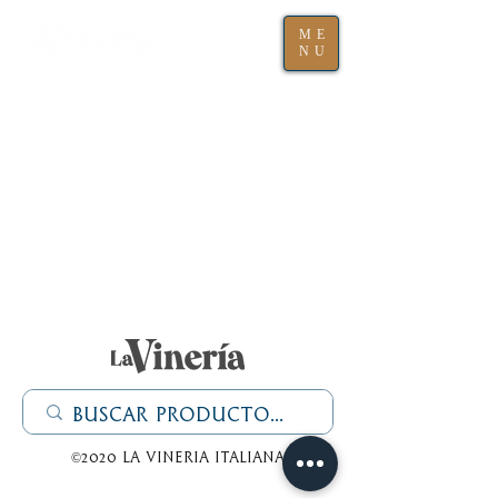
ME
NU
©2020 La Vineria italiana