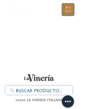
ME
NU
©2020 La Vineria italiana