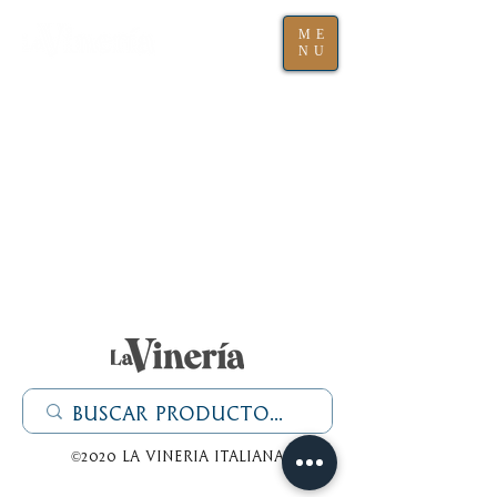
ME
NU
©2020 La Vineria italiana