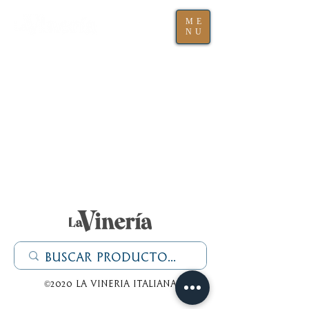
ME
NU
©2020 La Vineria italiana