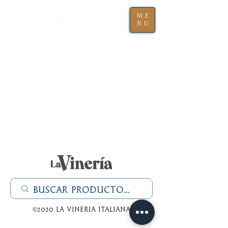
ME
NU
©2020 La Vineria italiana